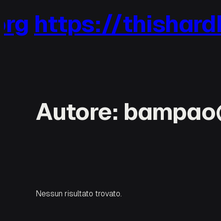
Vai
rg
https://thishardl
al
contenuto
Autore:
bampao
Nessun risultato trovato.